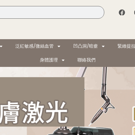
泛紅敏感/微絲血管
凹凸洞/暗瘡
緊緻提拉
身體護理
聯絡我們