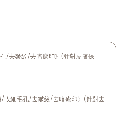
孔/去皺紋/去暗瘡印》(針對皮膚保
膚/收細毛孔/去皺紋/去暗瘡印》(針對去