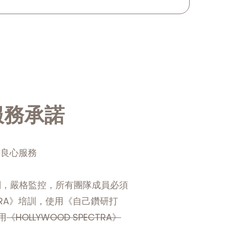
服務承諾
持良心服務
關，嚴格監控，所有團隊成員必須
CTRA》培訓，使用《自己鑽研打
不用
《HOLLYWOOD SPECTRA
》