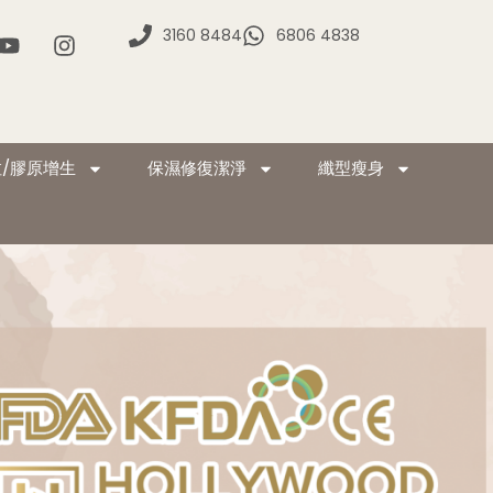
3160 8484
6806 4838
/膠原增生
保濕修復潔淨
纖型瘦身