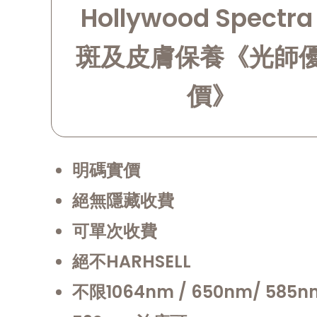
Hollywood Spectra
斑及皮膚保養《光師
價》
明碼實價
絕無隱藏收費
可單次收費
絕不HARHSELL
不限1064nm / 650nm/ 585n