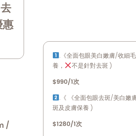
 去
優惠
.《全面包眼美白嫩膚/收細毛
養，
不是針對去斑 )
$990/1次
.《 《全面包眼去斑/美白嫩
斑及皮膚保養 )
$1280/1次
m /