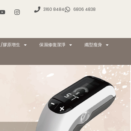
3160 8484
6806 4838
/膠原增生
保濕修復潔淨
纖型瘦身