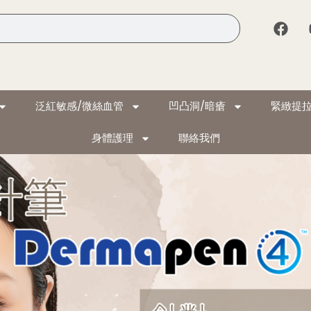
泛紅敏感/微絲血管
凹凸洞/暗瘡
緊緻提拉
身體護理
聯絡我們