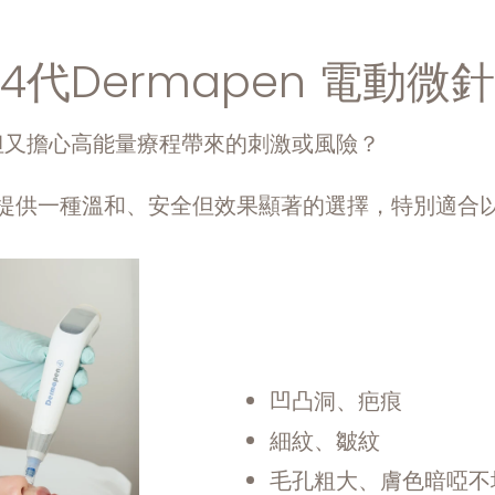
4代Dermapen 電動微
但又擔心高能量療程帶來的刺激或風險？
微針筆提供一種溫和、安全但效果顯著的選擇，特別適
凹凸洞、疤痕
細紋、皺紋
毛孔粗大、膚色暗啞不