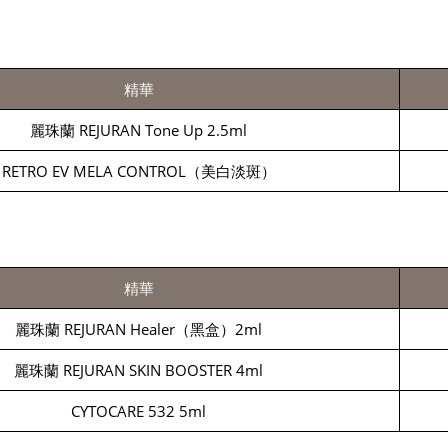
精華
麗珠蘭 REJURAN Tone Up 2.5ml
RETRO EV MELA CONTROL（美白淡斑）
精華
麗珠蘭 REJURAN Healer（黑盒）2ml
麗珠蘭 REJURAN SKIN BOOSTER 4ml
CYTOCARE 532 5ml