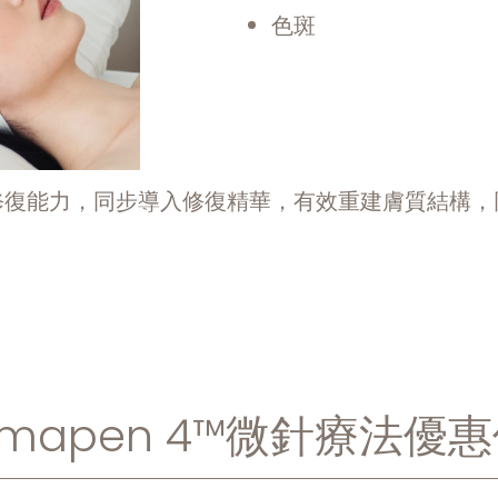
色斑
修復能力，同步導入修復精華，有效重建膚質結構，
rmapen 4™微針療法優