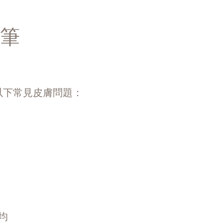
針筆
合以下常見皮膚問題：
均