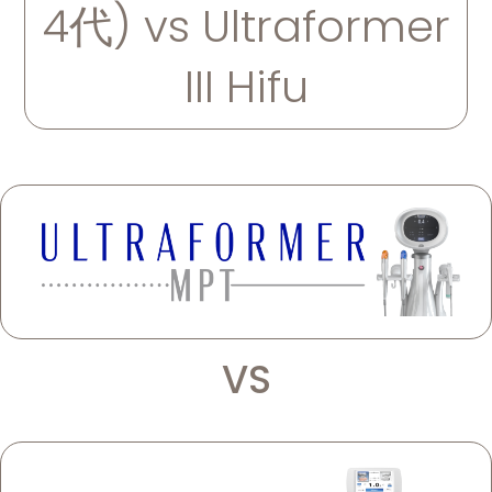
4代) vs Ultraformer
III Hifu
VS