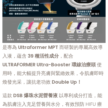
是專為
Ultraformer MPT
而研製的專屬高效導
入液，蘊含
39
種活性成分
，配合
ULTRAFORMER Ultra-Booster
環線治療頭
使
用時，能大幅提升亮膚與緊緻效果，令肌膚即時
煥發光采，讓抗老功效
Double Up
！
這款
DSB
爆珠水泥營養液
以專利成分打造，能
為肌膚注入充足營養與水分，有效預防 HIFU 療