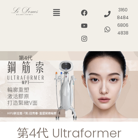
3160
8484
6806
4838
第4代 Ultraformer