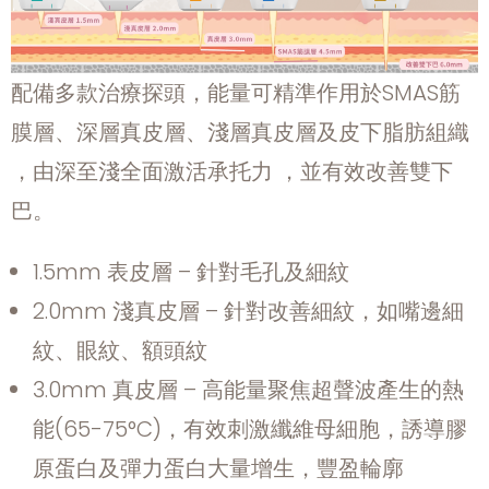
配備多款治療探頭，能量可精準作用於SMAS筋
膜層、深層真皮層、淺層真皮層及皮下脂肪組織
，由深至淺全面激活承托力 ，並有效改善雙下
巴。
1.5mm 表皮層 – 針對毛孔及細紋
2.0mm 淺真皮層 – 針對改善細紋，如嘴邊細
紋、眼紋、額頭紋
3.0mm 真皮層 – 高能量聚焦超聲波產生的熱
能(65-75°C)，有效刺激纖維母細胞，誘導膠
原蛋白及彈力蛋白大量增生，豐盈輪廓